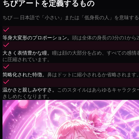
ちびアートを定義するもの
ちび — 日本語で「小さい」または「低身長の人」を意味す
等身大変形のプロポーション。
頭は全体の身長の3分の1か
大きく表情豊かな瞳。
瞳は顔の大部分を占め、すべての感情
に圧縮されています。
简略化された特徴。
鼻はドットに縮小されるか省略されます
温かさと親しみやすさ。
このスタイルはあらゆるキャラクタ
きしめたくなります。