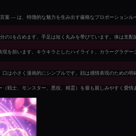
る言葉 — は、特徴的な魅力を生み出す厳格なプロポーション
ら2分の1を占めます。手足は短く丸みを帯びています。体は支
表現を担います。キラキラとしたハイライト、カラーグラデー
。口は小さく漫画的にシンプルです。顔は感情表現のための明
ー（戦士、モンスター、悪役、精霊）を最も親しみやすく愛情