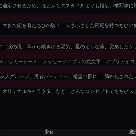
に適応させるため、ほとんどのスタイルよりも幅広い被写体に
、大きな鎧を着たちびの騎士、ふさふさした尻尾を持つちびの狐
す：涙の滝、耳から噴き出る湯気、星のような瞳、変形したシ
はステッカーシート、メッセージアプリの絵文字、アプリアイコ
 友人グループ、勇者パーティー、精霊の群れ — 简略化され
、オリジナルキャラクターなど、どんなコンセプトでもちびス
少女
魔