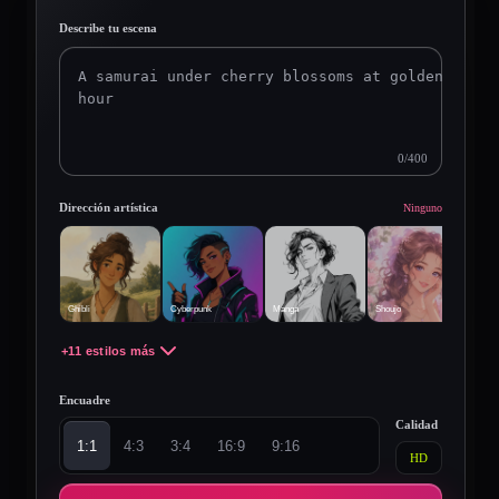
Describe tu escena
0
/400
Dirección artística
Ninguno
Ghibli
Cyberpunk
Manga
Shoujo
+11 estilos más
Encuadre
Calidad
1:1
4:3
3:4
16:9
9:16
HD