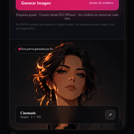
Generar Imagen
desde 21 créditos
Empieza gratis · Creator desde $12.99/mes · los créditos se renuevan cada
mes
No NSFW, violence, hate speech, or illegal content. All generations must comply with
our usage policy.
Vista previa generada por IA
Cinematic
↗
Imagen
·
1:1
· HD