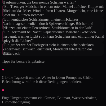
Haufenwolken, die bewegende Schatten werfen
”
“
Ein Teenager-Mädchen in einem roten Mantel auf einer Klippe mit
Blick auf das Meer, Wind in ihren Haaren, Morgenlicht, eine kleine
Stadt im Tal unten sichtbar
”
“
Ein gemütliches Schlafzimmer in einem Holzhaus,
Nachmittagssonnenlicht durch Spitzenvorhänge, Bücher und
Pflanzen auf einem Fensterbrett, Staubkörnchen in der Luft
”
“
Ein Dorfmarkt bei Nacht, Papierlaternen zwischen Gebäuden
gespannt, warmes Licht strömt aus Schaufenstern, ein ruhiger Kanal
spiegelt die Lichter
”
“
Ein großer weißer Fuchsgeist steht in einem nebelbedeckten
Zedernwald, schwach leuchtend, Mondlicht filtert durch das
Blätterdach
”
Tipps fur bessere Ergebnisse
●
Gib die Tageszeit und das Wetter in jedem Prompt an. Ghibli-
Beleuchtung wird durch diese Bedingungen definiert.
●
Füge Umgebungstextur ein: Grasart, Baumart, Wasserverhalten,
Himmelbedingung.