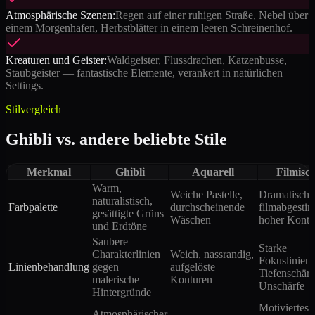
Atmosphärische Szenen:
Regen auf einer ruhigen Straße, Nebel über
einem Morgenhafen, Herbstblätter in einem leeren Schreinenhof.
Kreaturen und Geister:
Waldgeister, Flussdrachen, Katzenbusse,
Staubgeister — fantastische Elemente, verankert in natürlichen
Settings.
Stilvergleich
Ghibli vs. andere beliebte Stile
Merkmal
Ghibli
Aquarell
Filmisc
Warm,
Weiche Pastelle,
Dramatisch,
naturalistisch,
Farbpalette
durchscheinende
filmabgesti
gesättigte Grüns
Wäschen
hoher Kontr
und Erdtöne
Saubere
Starke
Charakterlinien
Weich, nassrandig,
Fokuslinien,
Linienbehandlung
gegen
aufgelöste
Tiefenschärf
malerische
Konturen
Unschärfe
Hintergründe
Motiviertes
Atmosphärischer