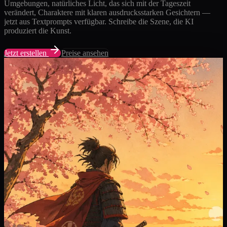
Umgebungen, natürliches Licht, das sich mit der Tageszeit
verändert, Charaktere mit klaren ausdrucksstarken Gesichtern —
jetzt aus Textprompts verfügbar. Schreibe die Szene, die KI
produziert die Kunst.
Jetzt erstellen
Preise ansehen