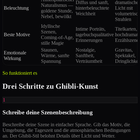
Diffus und sanft,
dramatische
Naturalismus —
Beleuchtung
hinterbeleuchtete
Licht mit
goldene Stunde,
Weichheit
volumetrisc
Nebel, bewölkt
Strahlen
Idyllische
Intime Porträts,
Titelkarten,
Szenen,
Beste Motive
tagebuchqualitative
hochdramati
Coming-of-Age,
Erinnerungen
Erzählszene
stille Magie
Staunen,
Nostalgie,
Gravitas,
Emotionale
Wärme, sanfte
Sanftheit,
Spektakel,
Wirkung
Spannung
Verträumtheit
Dringlichkei
So funktioniert es
Drei Schritte zu Ghibli-Kunst
1
Schreibe deine Szenenbeschreibung
Beschreibe deine Szene in einfacher Sprache. Gib das Motiv, die
Umgebung, die Tageszeit und die atmosphärischen Bedingungen
an. Der Ghibli-Stil belohnt Details über Licht und Wetter.