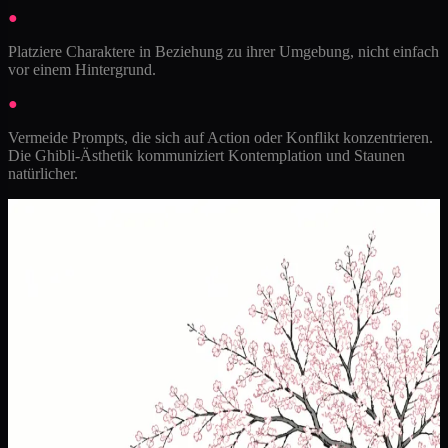
●
Platziere Charaktere in Beziehung zu ihrer Umgebung, nicht einfach
vor einem Hintergrund.
●
Vermeide Prompts, die sich auf Action oder Konflikt konzentrieren.
Die Ghibli-Ästhetik kommuniziert Kontemplation und Staunen
natürlicher.