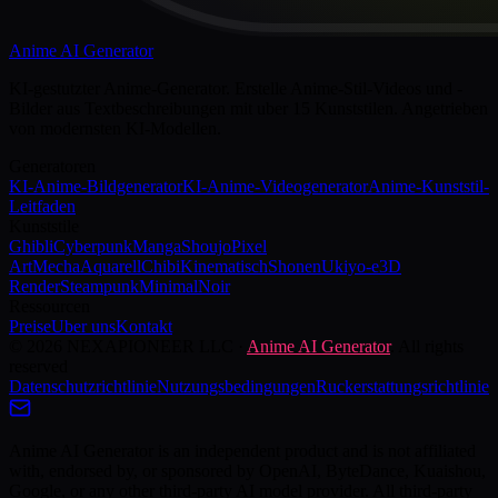
Anime AI Generator
KI-gestutzter Anime-Generator. Erstelle Anime-Stil-Videos und -
Bilder aus Textbeschreibungen mit uber 15 Kunststilen. Angetrieben
von modernsten KI-Modellen.
Generatoren
KI-Anime-Bildgenerator
KI-Anime-Videogenerator
Anime-Kunststil-
Leitfaden
Kunststile
Ghibli
Cyberpunk
Manga
Shoujo
Pixel
Art
Mecha
Aquarell
Chibi
Kinematisch
Shonen
Ukiyo-e
3D
Render
Steampunk
Minimal
Noir
Ressourcen
Preise
Uber uns
Kontakt
©
2026
NEXAPIONEER LLC
·
Anime AI Generator
. All rights
reserved
Datenschutzrichtlinie
Nutzungsbedingungen
Ruckerstattungsrichtlinie
Anime AI Generator is an independent product and is not affiliated
with, endorsed by, or sponsored by OpenAI, ByteDance, Kuaishou,
Google, or any other third-party AI model provider. All third-party