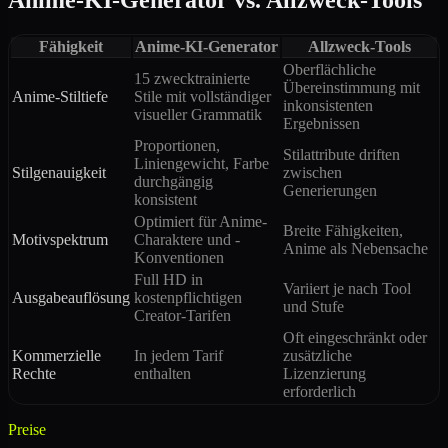
Anime-KI-Generator vs. Allzweck-Tools
Fähigkeit
Anime-KI-Generator
Allzweck-Tools
Oberflächliche
15 zwecktrainierte
Übereinstimmung mit
Anime-Stiltiefe
Stile mit vollständiger
inkonsistenten
visueller Grammatik
Ergebnissen
Proportionen,
Stilattribute driften
Liniengewicht, Farbe
Stilgenauigkeit
zwischen
durchgängig
Generierungen
konsistent
Optimiert für Anime-
Breite Fähigkeiten,
Motivspektrum
Charaktere und -
Anime als Nebensache
Konventionen
Full HD in
Variiert je nach Tool
Ausgabeauflösung
kostenpflichtigen
und Stufe
Creator-Tarifen
Oft eingeschränkt oder
Kommerzielle
In jedem Tarif
zusätzliche
Rechte
enthalten
Lizenzierung
erforderlich
Preise