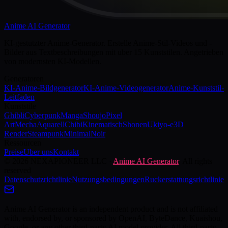
Anime AI Generator
KI-gestutzter Anime-Generator. Erstelle Anime-Stil-Videos und -
Bilder aus Textbeschreibungen mit uber 15 Kunststilen. Angetrieben
von modernsten KI-Modellen.
Generatoren
KI-Anime-Bildgenerator
KI-Anime-Videogenerator
Anime-Kunststil-
Leitfaden
Kunststile
Ghibli
Cyberpunk
Manga
Shoujo
Pixel
Art
Mecha
Aquarell
Chibi
Kinematisch
Shonen
Ukiyo-e
3D
Render
Steampunk
Minimal
Noir
Ressourcen
Preise
Uber uns
Kontakt
©
2026
NEXAPIONEER LLC
·
Anime AI Generator
. All rights
reserved
Datenschutzrichtlinie
Nutzungsbedingungen
Ruckerstattungsrichtlinie
Anime AI Generator is an independent product and is not affiliated
with, endorsed by, or sponsored by OpenAI, ByteDance, Kuaishou,
Google, or any other third-party AI model provider. All third-party