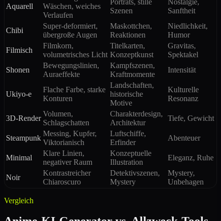
Porträts, stille
Nostalgie,
Aquarell
Wäschen, weiches
Szenen
Sanftheit
Verlaufen
Super-deformiert,
Maskottchen,
Niedlichkeit,
Chibi
übergroße Augen
Reaktionen
Humor
Filmkorn,
Titelkarten,
Gravitas,
Filmisch
volumetrisches Licht
Konzeptkunst
Spektakel
Bewegungslinien,
Kampfszenen,
Shonen
Intensität
Auraeffekte
Kraftmomente
Landschaften,
Flache Farbe, starke
Kulturelle
Ukiyo-e
historische
Konturen
Resonanz
Motive
Volumen,
Charakterdesign,
3D-Render
Tiefe, Gewicht
Schlagschatten
Architektur
Messing, Kupfer,
Luftschiffe,
Steampunk
Abenteuer
Viktorianisch
Erfinder
Klare Linien,
Konzeptuelle
Minimal
Eleganz, Ruhe
negativer Raum
Illustration
Kontrastreicher
Detektivszenen,
Mystery,
Noir
Chiaroscuro
Mystery
Unbehagen
Vergleich