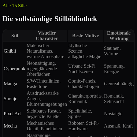
Alle 15 Stile
Die vollständige Stilbibliothek
Visueller
Emotionale
Stil
Beste Motive
Charakter
Wirkung
Malerischer
Idyllische
Staunen,
Ghibli
Naturalismus,
Szenen,
Wärme
warme Atmosphäre
alltägliche Magie
Neonsättigung,
Urbane Sci-Fi,
Spannung,
Cyberpunk
regenglänzende
Nachtszenen
Energie
Oberflächen
S/W-Tintenlinien,
Comic-Panels,
Manga
Genreabhängig
Rastertöne
Charakterbögen
Ausdrucksstarke
Charakterporträts,
Romantik,
Shoujo
Augen,
Romantik
Sehnsucht
Blumenumgebungen
Sichtbares Raster,
Spielinhalte,
Pixel Art
Nostalgie
begrenzte Palette
Sprites
Mechanisches
Roboter, Sci-Fi-
Mecha
Ausmaß, Kraft
Detail, Panellinien
Hardware
Nassrandige