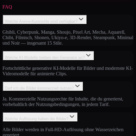
FAQ
Welche Anime-Kunststile sind verfügbar?
Ghibli, Cyberpunk, Manga, Shoujo, Pixel Art, Mecha, Aquarell,
Chibi, Filmisch, Shonen, Ukiyo-e, 3D-Render, Steampunk, Minimal
und Noir — insgesamt 15 Stile.
Welche KI-Modelle treiben den Generator an?
Fortschrittliche generative KI-Modelle für Bilder und modernste KI-
Videomodelle für animierte Clips.
Darf ich die Bilder kommerziell nutzen?
Ja. Kommerzielle Nutzungsrechte für Inhalte, die du generierst,
vorbehaltlich der Nutzungsbedingungen, in jedem Tarif.
Welche Auflösung haben die Bilder?
Alle Bilder werden in Full-HD-Auflösung ohne Wasserzeichen
generiert.