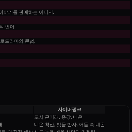
 이야기를 판매하는 이미지.
적 언어.
멜로드라마의 문법.
사이버펑크
도시 근미래, 증강, 네온
대
네온 확산, 빗물 반사, 어둠 속 네온
트, 계절적 색상
채도 높은 네온 시안과 마젠타