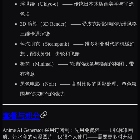
浮世绘（Ukiyo-e）
—— 传统日本木版画美学与平涂
色块
3D 渲染（3D Render）
—— 受皮克斯影响的动漫风格
三维卡通渲染
蒸汽朋克（Steampunk）
—— 维多利亚时代的机械幻
想，配以黄铜、齿轮和飞艇
极简（Minimal）
—— 简洁的线条与稀疏的构图，带
有禅意
黑色电影（Noir）
—— 高对比度的阴影处理、单色氛
围与侦探时代的张力
套餐与积分
Anime AI Generator 采用订阅制：先用免费档——1 张标准画
质、带水印的动漫图片，仅限个人使用——需要更多时升级