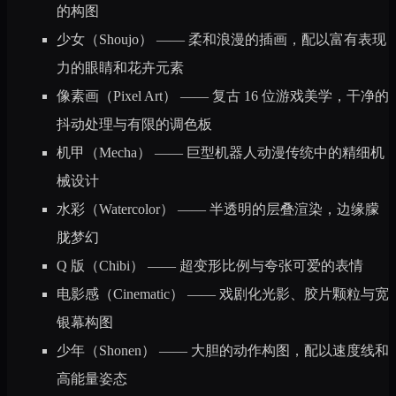
的构图
少女（Shoujo）
—— 柔和浪漫的插画，配以富有表现
力的眼睛和花卉元素
像素画（Pixel Art）
—— 复古 16 位游戏美学，干净的
抖动处理与有限的调色板
机甲（Mecha）
—— 巨型机器人动漫传统中的精细机
械设计
水彩（Watercolor）
—— 半透明的层叠渲染，边缘朦
胧梦幻
Q 版（Chibi）
—— 超变形比例与夸张可爱的表情
电影感（Cinematic）
—— 戏剧化光影、胶片颗粒与宽
银幕构图
少年（Shonen）
—— 大胆的动作构图，配以速度线和
高能量姿态